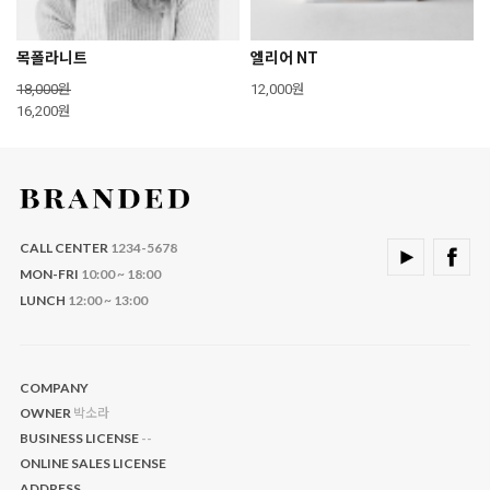
목폴라니트
엘리어 NT
18,000원
12,000원
16,200원
CALL CENTER
1234-5678
MON-FRI
10:00 ~ 18:00
LUNCH
12:00 ~ 13:00
COMPANY
박소라
OWNER
--
BUSINESS LICENSE
ONLINE SALES LICENSE
ADDRESS