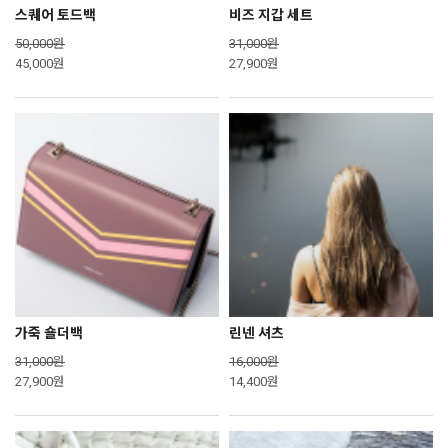
스퀘어 토드백
비즈 지갑 세트
50,000원
31,000원
45,000원
27,900원
가죽 숄더백
린넨 셔츠
31,000원
16,000원
27,900원
14,400원