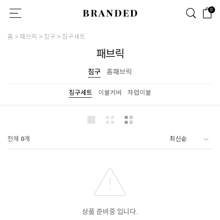
0
홈
패브릭
침구
침구세트
패브릭
침구
홈패브릭
침구세트
이불커버
차렵이불
전체
0
개
상품 준비중 입니다.