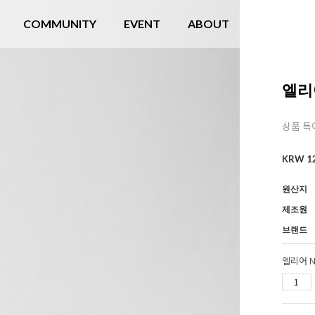
COMMUNITY
EVENT
ABOUT
엘리
상품 특
KRW
1
원산지
제조원
브랜드
엘리어 N