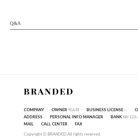
Q&A
박소라
--
COMPANY
OWNER
BUSINESS LICENSE
O
NH 123-
ADDRESS
PERSONAL INFO MANAGER
BANK
MAIL
CALL CENTER
FAX
Copyright ⓒ BRANDED.All rights reserved.