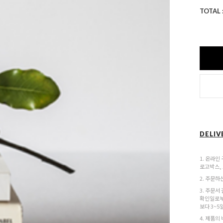
TOTAL 
DELIV
1. 온라인
로고박스,
2. 주문하
3. 주문서
확인일로부
보다 3~5
4. 제품의