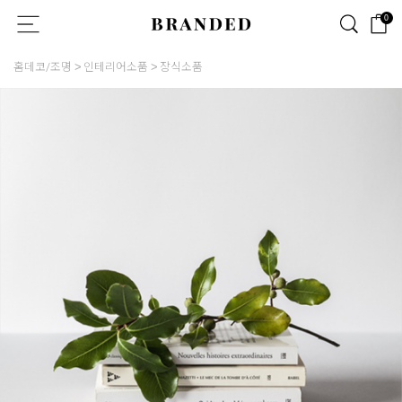
0
홈데코/조명
인테리어소품
장식소품