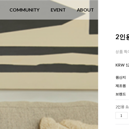
COMMUNITY
EVENT
ABOUT
2인
상품 특
KRW
1
원산지
제조원
브랜드
2인용 쇼