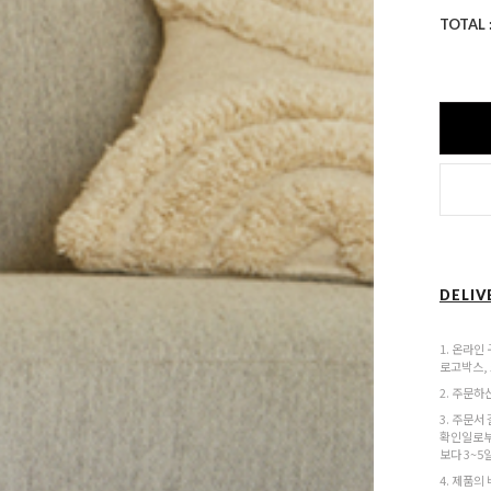
TOTAL 
DELIV
1. 온라인
로고박스,
2. 주문하
3. 주문서
확인일로부
보다 3~5
4. 제품의