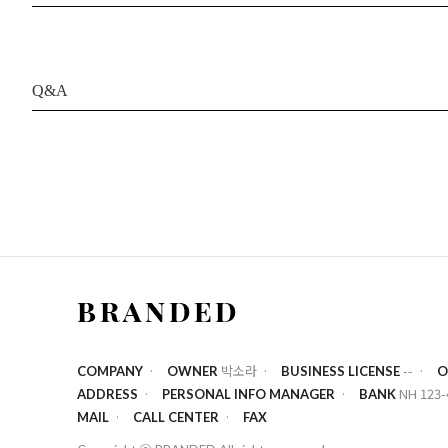
Q&A
박소라
--
COMPANY
OWNER
BUSINESS LICENSE
O
NH 123-
ADDRESS
PERSONAL INFO MANAGER
BANK
MAIL
CALL CENTER
FAX