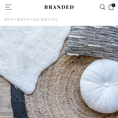
0
패브릭
홈패브릭
담요/블랭킷/쿠션