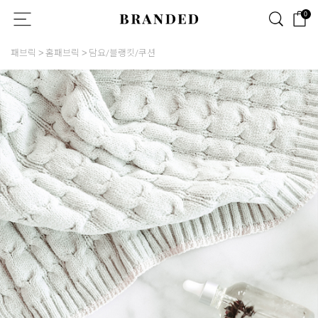
0
패브릭
홈패브릭
담요/블랭킷/쿠션