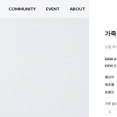
COMMUNITY
EVENT
ABOUT
가죽
상품 특
KRW
3
KRW 27
원산지
제조원
브랜드
가죽 숄