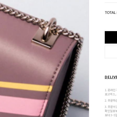
TOTAL 
DELIV
1. 온라인
로고박스,
2. 주문하
3. 주문서
확인일로부
보다 3~5