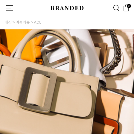
0
패션
여성의류
ACC