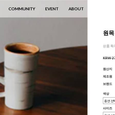
COMMUNITY
EVENT
ABOUT
원목
상품 특
KRW 27
원산지
제조원
브랜드
색상
사이즈