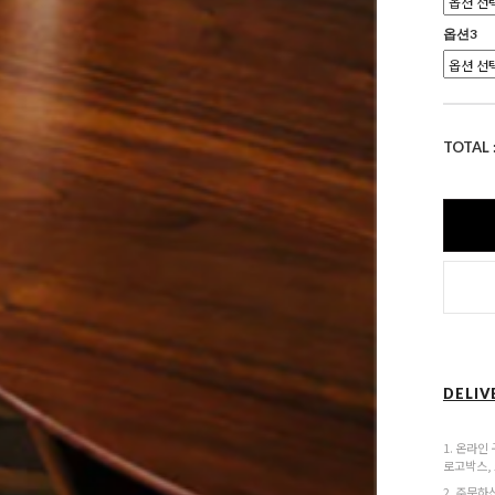
옵션3
TOTAL 
DELIV
1. 온라인
로고박스,
2. 주문하