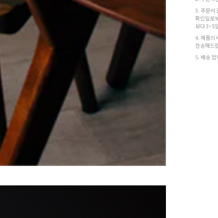
3. 주문서
확인일로부
보다 3~5
4. 제품의
전송해드립
5. 배송 