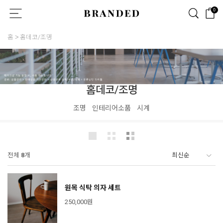
0
홈
홈데코/조명
홈데코/조명
조명
인테리어소품
시계
전체
8
개
원목 식탁 의자 세트
250,000원