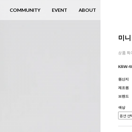
COMMUNITY
EVENT
ABOUT
미니
상품 특
KRW 40
원산지
제조원
브랜드
색상