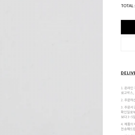
TOTAL 
DELIV
1. 온라인
로고박스,
2. 주문하
3. 주문서
확인일로부
보다 3~5
4. 제품의
전송해드립